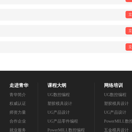
立
立
立
走进青华
课程大纲
网络培训
青华简介
UG数控编程
UG数控编程
权威认证
塑胶模具设计
塑胶模具设计
师资力量
UG产品设计
UG产品设计
合作企业
UG产品零件编程
PowerMILL
就业服务
PowerMILL数控编程
五金模具设计