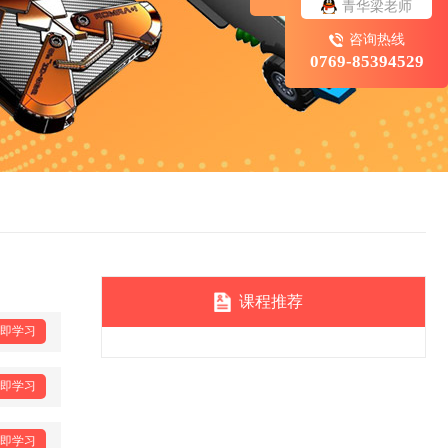
青华梁老师
咨询热线
0769-85394529
课程推荐
即学习
即学习
即学习