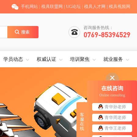
手机网站
|
模具联盟网
|
UG论坛
|
模具人才网
|
模具视频网
咨询服务热线：
0769-85394529
学员动态
权威认证
培训聚焦
就业服务
在线咨询
Online consulting
青华孙老师
客
青华周老师
服
在
青华王老师
线