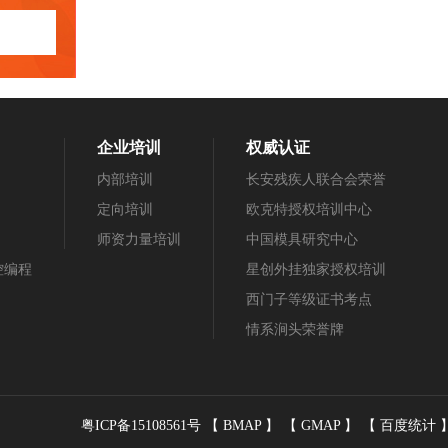
企业培训
权威认证
内部培训
长安残疾人联合会荣誉
定向培训
欧克特授权培训中心
师资力量培训
中国模具研究中心
数控编程
星创外挂独家授权培训
西门子等级证书考点
情系涧头荣誉牌
粤ICP备15108561号
【
BMAP
】 【
GMAP
】 【
百度统计