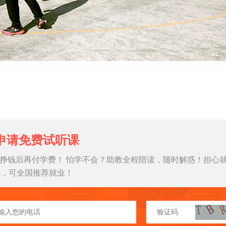
申请免费试听课
挣钱后再付学费！ 怕学不会？助教全程陪读，随时解惑！担心
习，可全国推荐就业！