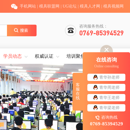
手机网站
|
模具联盟网
|
UG论坛
|
模具人才网
|
模具视频网
咨询服务热线：
0769-85394529
学员动态
权威认证
培训聚焦
就业服务
在线咨询
Online consulting
青华孙老师
客
青华周老师
服
在
青华王老师
线
青华梁老师
咨询热线
0769-85394529