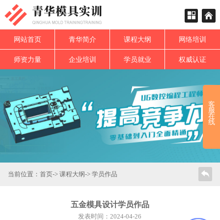
网站首页
青华简介
课程大纲
网络培训
师资力量
企业培训
学员就业
权威认证
客
服
在
线
当前位置：
首页
->
课程大纲
-> 学员作品
五金模具设计学员作品
发表时间：2024-04-26