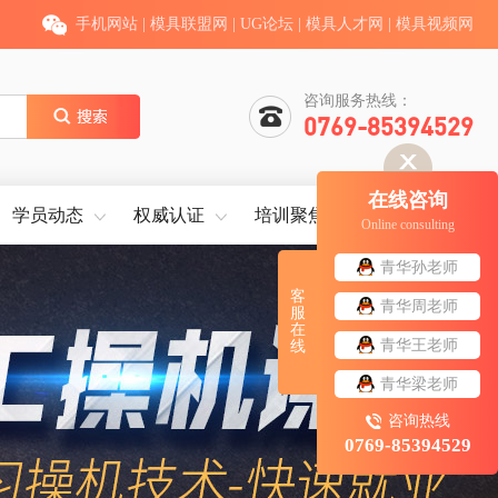
手机网站
|
模具联盟网
|
UG论坛
|
模具人才网
|
模具视频网
咨询服务热线：
0769-85394529
在线咨询
学员动态
权威认证
培训聚焦
就业服务
Online consulting
青华孙老师
客
青华周老师
服
在
青华王老师
线
青华梁老师
咨询热线
0769-85394529