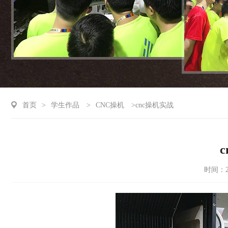
首页
>
学生作品
>
CNC操机
>cnc操机实战
时间：20