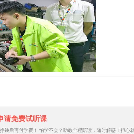
申请免费试听课
挣钱后再付学费！ 怕学不会？助教全程陪读，随时解惑！担心