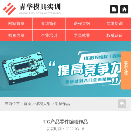
网站首页
青华简介
课程大纲
网络培训
师资力量
企业培训
学员就业
权威认证
客
服
在
线
当前位置：
首页
->
课程大纲
-> 学员作品
UG产品零件编程作品
发表时间：2022-03-18