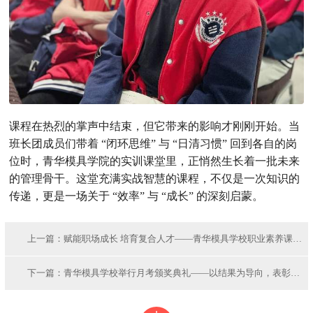
课程在热烈的掌声中结束，但它带来的影响才刚刚开始。当
班长团成员们带着 “闭环思维” 与 “日清习惯” 回到各自的岗
位时，青华模具学院的实训课堂里，正悄然生长着一批未来
的管理骨干。这堂充满实战智慧的课程，不仅是一次知识的
传递，更是一场关于 “效率” 与 “成长” 的深刻启蒙。
上一篇：
赋能职场成长 培育复合人才——青华模具学校职业素养课程
圆满开展
下一篇：
青华模具学校举行月考颁奖典礼——以结果为导向，表彰学
习与品行并重的优秀学员