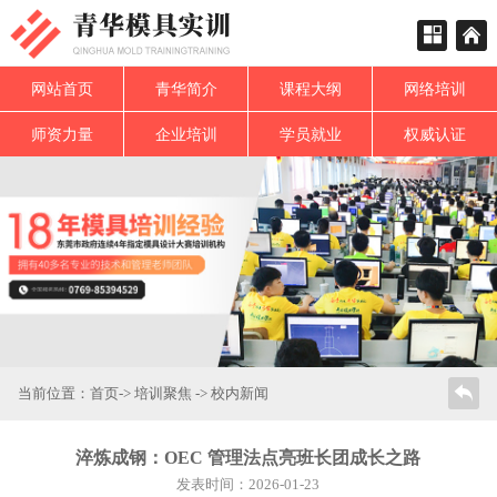
网站首页
青华简介
课程大纲
网络培训
师资力量
企业培训
学员就业
权威认证
当前位置：
首页
->
培训聚焦
->
校内新闻
淬炼成钢：OEC 管理法点亮班长团成长之路
发表时间：2026-01-23