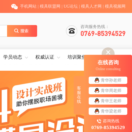
手机网站
|
模具联盟网
|
UG论坛
|
模具人才网
|
模具视频网
咨询服务热线：
0769-85394529
学员动态
权威认证
培训聚焦
就业服务
在线咨询
Online consulting
青华孙老师
客
青华周老师
服
在
青华王老师
线
青华梁老师
咨询热线
0769-85394529