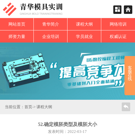
网站首页
青华简介
课程大纲
网络培训
师资力量
企业培训
学员就业
权威认证
客
服
在
线
当前位置：
首页
->
课程大纲
52.确定模胚类型及模胚大小
发表时间：2022-03-17